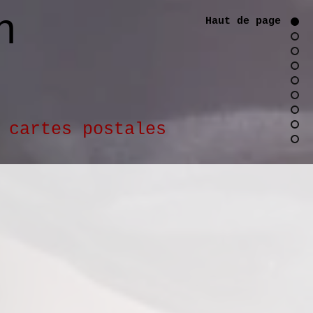
n
Haut de page
cartes postales