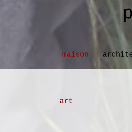
maison
archit
art