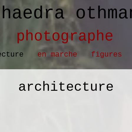
phaedra othma
photographe
ecture
en marche
figures
architecture